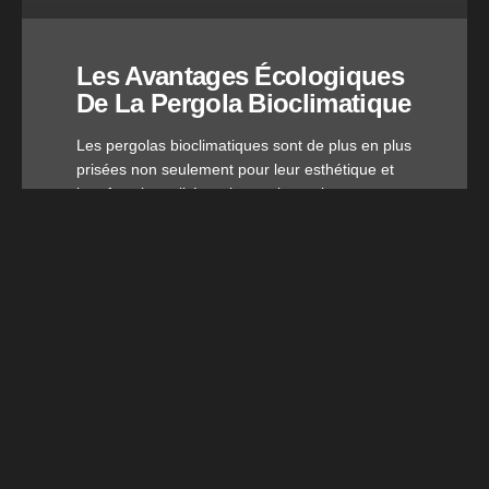
Les Avantages Écologiques
De La Pergola Bioclimatique
Les pergolas bioclimatiques sont de plus en plus
prisées non seulement pour leur esthétique et
leur fonctionnalité, mais aussi pour les
avantages écologiques qu’elles offrent. Conçues
pour s’adapter aux conditions climatiques, elles
permettent de profiter d’un espace extérieur tout
en réduisant l’impact environnemental.
Lire L'article