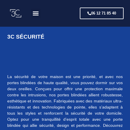
06 12 71 85 40
Nos gammes
Demande de devis
3C DESIGN
3C PERGOLA
3C SÉCURITÉ
La sécurité de votre maison est une priorité, et avec nos
portes blindées de haute qualité, vous pouvez dormir sur vos
deux oreilles. Conçues pour offrir une protection maximale
contre les intrusions, nos portes blindées allient robustesse,
esthétique et innovation. Fabriquées avec des matériaux ultra-
résistants et des technologies de pointe, elles s’adaptent à
tous les styles et renforcent la sécurité de votre domicile.
Optez pour une tranquillité d’esprit totale avec une porte
blindée qui allie sécurité, design et performance. Découvrez