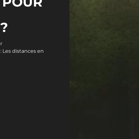
 POUR
?
r
 : Les distances en